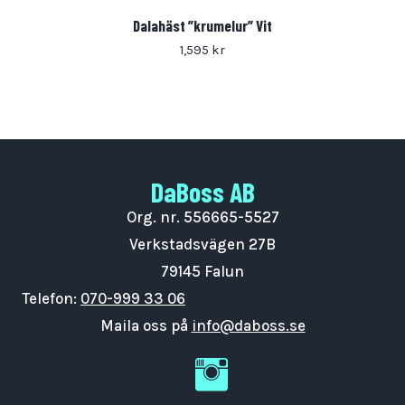
Dalahäst ”krumelur” Vit
1,595
kr
DaBoss AB
Nödvändiga
Org. nr. 556665-5527
Dessa kakor
Verkstadsvägen 27B
går inte att
välja bort. De
79145 Falun
behövs för
Telefon:
070-999 33 06
att hemsidan
över huvud
Maila oss på
info@daboss.se
taget ska
DaBoss Instagram
fungera.