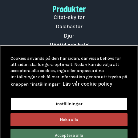
Statistik
Produkter
För att vi ska
Citat-skyltar
kunna
förbättra
Dalahästar
hemsidans
Djur
funktionalitet
och
Högtid och helg
uppbyggnad,
Övrigt
baserat på
Cookies används på den här sidan, där vissa behövs för
hur hemsidan
Utan LED
att sidan ska fungera optimalt. Nedan kan du välja att
används.
acceptera alla cookies, inga eller anpassa dina
Tillbehör
inställningar och få mer information genom att trycka på
Om DaBoss
Läs vår cookie policy
knappen ”inställningar”.
Upplevelse
Skickas inom 2-5 vardagar.
För att vår
hemsida ska
Kan hämtas på plats i Falun.
Inställningar
prestera så
Frakt 49-99:-, Hemleverans 150:-
bra som
möjligt under
Neka alla
Betalningsalternativ: Swish eller banköverföring.
ditt besök.
Om du nekar
Acceptera alla