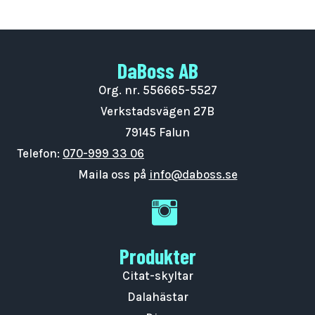
DaBoss AB
Org. nr. 556665-5527
Verkstadsvägen 27B
79145 Falun
Telefon:
070-999 33 06
Nödvändiga
Maila oss på
info@daboss.se
Dessa kakor
DaBoss Instagram
går inte att
välja bort. De
behövs för
att hemsidan
Produkter
över huvud
taget ska
Citat-skyltar
fungera.
Dalahästar