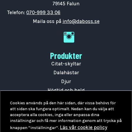
79145 Falun
Telefon:
070-999 33 06
Maila oss på
info@daboss.se
DaBoss Instagram
Produkter
Citat-skyltar
Dalahästar
Djur
Högtid och helg
Övrigt
Cookies används på den här sidan, där vissa behövs för
Utan LED
att sidan ska fungera optimalt. Nedan kan du välja att
acceptera alla cookies, inga eller anpassa dina
Tillbehör
inställningar och få mer information genom att trycka på
Om DaBoss
Läs vår cookie policy
knappen ”inställningar”.