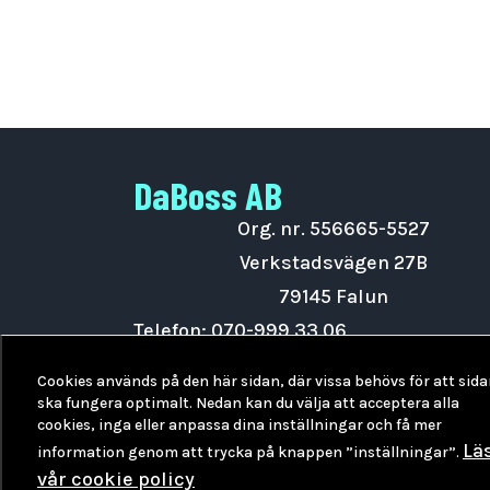
DaBoss AB
Org. nr. 556665-5527
Verkstadsvägen 27B
79145 Falun
Telefon:
070-999 33 06
Maila oss på
info@daboss.se
Cookies används på den här sidan, där vissa behövs för att sid
DaBoss Instagram
ska fungera optimalt. Nedan kan du välja att acceptera alla
cookies, inga eller anpassa dina inställningar och få mer
Lä
information genom att trycka på knappen ”inställningar”.
vår cookie policy