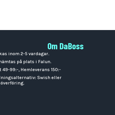
Om DaBoss
kas inom 2-5 vardagar.
hämtas på plats i Falun.
t 49-99:-, Hemleverans 150:-
lningsalternativ: Swish eller
överföring.