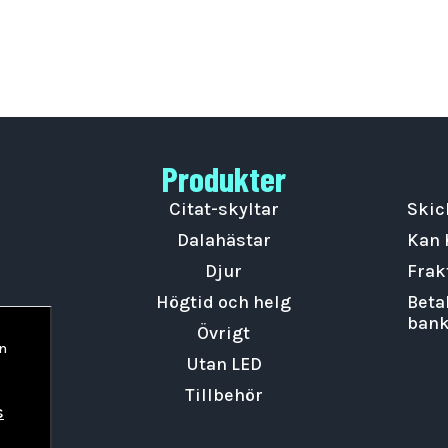
Produkter
Citat-skyltar
Skic
Dalahästar
Kan 
Djur
Frak
Högtid och helg
Beta
bank
Övrigt
an
Utan LED
Tillbehör
s