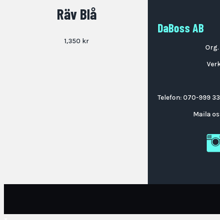
Räv Blå
DaBoss AB
1,350
kr
Org.
Ver
Telefon:
070-999 33
Maila o
DaB
×