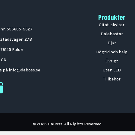
Produkter
Citat-skyltar
 nr. 556665-5527
Dalahästar
kstadsvägen 27B
Djur
79145 Falun
Högtid och helg
 06
Övrigt
ss på
info@daboss.se
Utan LED
Tillbehör
oss Instagram
© 2026 DaBoss. All Rights Reserved.