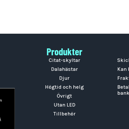
Produkter
Citat-skyltar
Skic
Dalahästar
Kan 
Djur
Frak
Högtid och helg
Beta
bank
Övrigt
an
Utan LED
Tillbehör
s