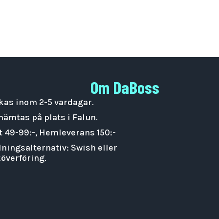
Om DaBoss
kas inom 2-5 vardagar.
hämtas på plats i Falun.
t 49-99:-, Hemleverans 150:-
lningsalternativ: Swish eller
överföring.