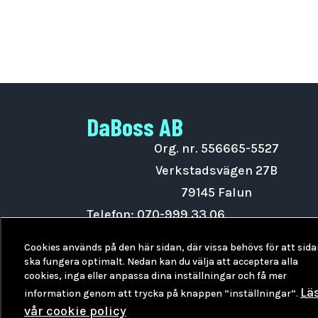
DaBoss AB
Org. nr. 556665-5527
Verkstadsvägen 27B
79145 Falun
Telefon:
070-999 33 06
Maila oss på
info@daboss.se
Cookies används på den här sidan, där vissa behövs för att sid
DaBoss Instagram
ska fungera optimalt. Nedan kan du välja att acceptera alla
cookies, inga eller anpassa dina inställningar och få mer
Lä
information genom att trycka på knappen ”inställningar”.
vår cookie policy